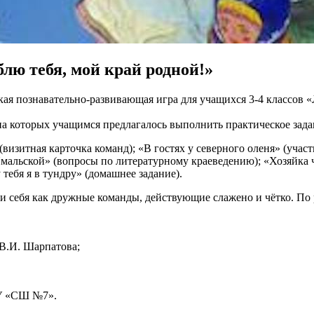
ю тебя, мой край родной!»
дская познавательно-развивающая игра для учащихся 3-4 классов 
на которых учащимся предлагалось выполнить практическое зада
изитная карточка команд); «В гостях у северного оленя» (учас
льской» (вопросы по литературному краеведению); «Хозяйка чу
 тебя я в тундру» (домашнее задание).
ли себя как дружные команды, действующие слажено и чётко. По
В.И. Шарпатова;
ОУ «СШ №7».