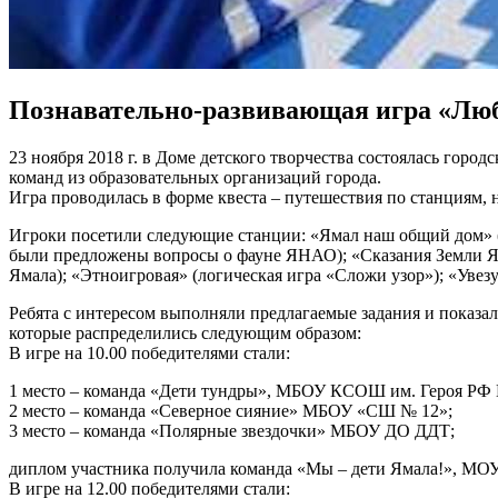
Познавательно-развивающая игра «Любл
23 ноября 2018 г. в Доме детского творчества состоялась горо
команд
из образовательных организаций города.
Игра проводилась в форме квеста – путешествия по станциям, 
Игроки посетили следующие станции: «Ямал наш общий дом» (в
были предложены вопросы о фауне ЯНАО); «Сказания Земли Яма
Ямала); «Этноигровая» (логическая игра «Сложи узор»); «Увезу
Ребята с интересом выполняли предлагаемые задания и показа
которые распределились следующим образом:
В игре на 10.00 победителями стали:
1 место – команда «Дети тундры», МБОУ КСОШ им. Героя РФ 
2 место – команда «Северное сияние» МБОУ «СШ № 12»;
3 место – команда «Полярные звездочки» МБОУ ДО ДДТ;
диплом участника получила команда «Мы – дети Ямала!», М
В игре на 12.00 победителями стали: