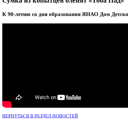
Сумка из копытцев оленят «Тоба Пад»
К 90-летию со дня образования ЯНАО Дом Детско
ВЕРНУТЬСЯ В РАЗДЕЛ НОВОСТЕЙ